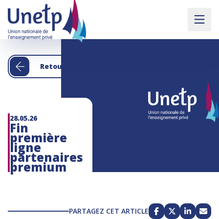
Retour aux actualités
28.05.26
Fin
première
ligne
partenaires
premium
PARTAGEZ CET ARTICLE