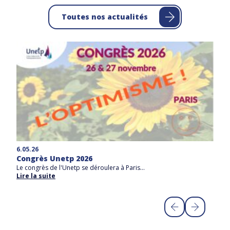
Toutes nos actualités
14
6.05.26
Te
Congrès Unetp 2026
A 
Le congrès de l'Unetp se déroulera à Paris...
Li
Lire la suite