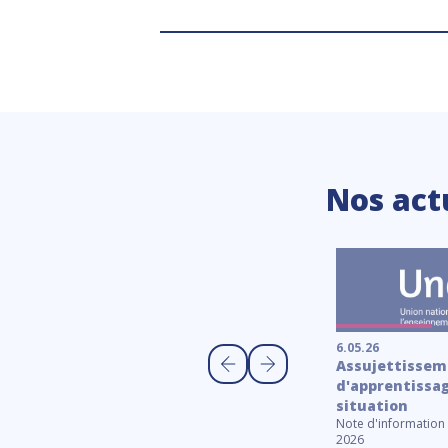
Nos act
6.05.26
Assujettisseme
d'apprentissag
23.10.25
situation
Calendrier scolaire
Note d'information 
Les calendriers scolaires 2025-2026 et 2026-
2026