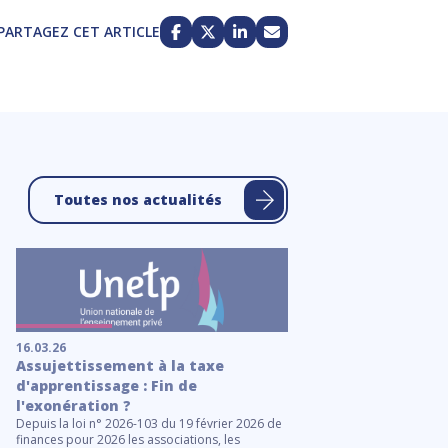
PARTAGEZ CET ARTICLE
Toutes nos actualités
16.03.26
21.01.26
Assujettissement à la taxe
Contrôle des établ
d'apprentissage : Fin de
fiches à l'attentio
l'exonération ?
inspecteurs (IEN et
Depuis la loi n° 2026-103 du 19 février 2026 de
Dans le cadre du déploi
finances pour 2026 les associations, les
contrôle des établisseme