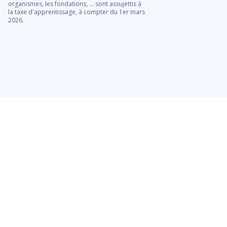
organismes, les fondations, ... sont assujettis à
contrat, la sous-directio
la taxe d'apprentissage, à compter du 1er mars
privé du Ministère de l’E
2026.
publié les fiches méthodo
du guide de contrôle des
sous contrat, diffusé en p
inspecteurs chargés de c
constitue pour l’ensemb
Lire la suite