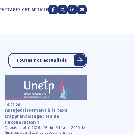
PARTAGEZ CET ARTICLE
Toutes nos actualités
16.03.26
21.01.26
Assujettissement à la taxe
Contrôle des établ
d'apprentissage : Fin de
fiches à l'attentio
l'exonération ?
inspecteurs (IEN et
Depuis la loi n° 2026-103 du 19 février 2026 de
Dans le cadre du déploi
finances pour 2026 les associations, les
contrôle des établisseme