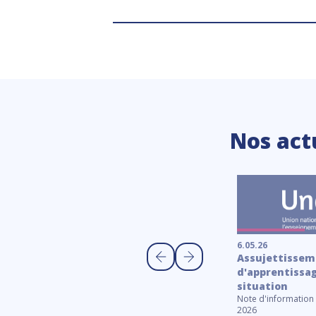
Nos act
6.05.26
Assujettisseme
d'apprentissag
23.10.25
situation
Calendrier scolaire
Note d'information 
Les calendriers scolaires 2025-2026 et 2026-
2026