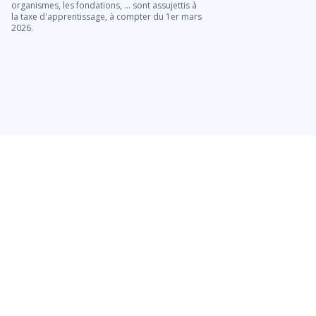
organismes, les fondations, ... sont assujettis à
contrat, la sous-directio
la taxe d'apprentissage, à compter du 1er mars
privé du Ministère de l’E
2026.
publié les fiches méthodo
du guide de contrôle des
sous contrat, diffusé en p
inspecteurs chargés de c
constitue pour l’ensemb
Lire la suite