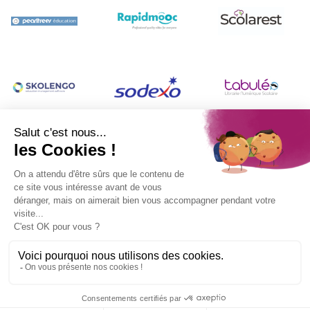
Contact
|
Mentions légales
|
Se connecter
|
Politique de confidentialité
|
Gestion des cookies
|
réalisation
Ekole.fr
Congrès Unetp 2026 − 26 novembre