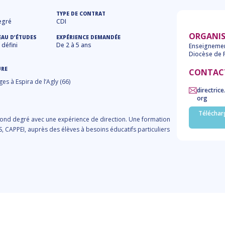
TYPE DE CONTRAT
egré
CDI
ORGANI
EAU D’ÉTUDES
EXPÉRIENCE DEMANDÉE
défini
De 2 à 5 ans
Enseignemen
Diocèse de 
URE
CONTAC
s à Espira de l’Agly (66)
directric
org
Télécharg
cond degré avec une expérience de direction. Une formation
, CAPPEI, auprès des élèves à besoins éducatifs particuliers