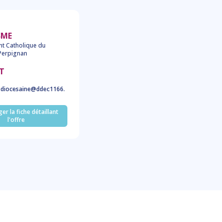
SME
t Catholique du
Perpignan
T
e.diocesaine@ddec1166.
er la fiche détaillant
l'offre