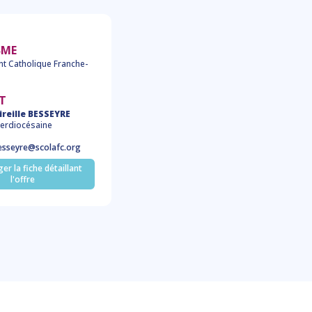
SME
t Catholique Franche-
T
reille BESSEYRE
nterdiocésaine
besseyre@scolafc.org
er la fiche détaillant
l'offre