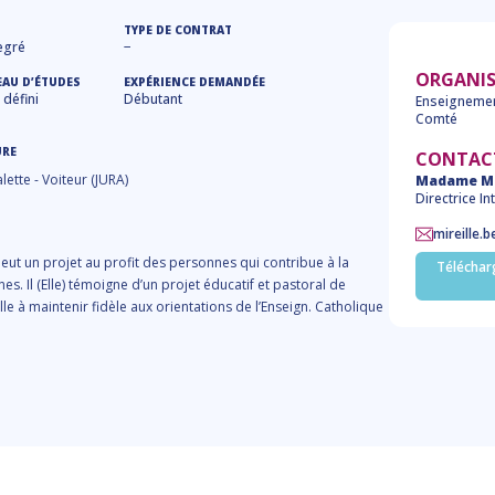
TYPE DE CONTRAT
egré
−
ORGANI
EAU D’ÉTUDES
EXPÉRIENCE DEMANDÉE
défini
Débutant
Enseignemen
Comté
URE
CONTAC
ette - Voiteur (JURA)
Madame Mi
Directrice I
mireille.
omeut un projet au profit des personnes qui contribue à la
Télécharg
es. Il (Elle) témoigne d’un projet éducatif et pastoral de
eille à maintenir fidèle aux orientations de l’Enseign. Catholique