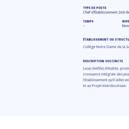
TYPE DE POSTE
Chef d’Établissement 2nd d
TEMPS
NIV
−
Non 
ÉTABLISSEMENT OU STRUCT
Collège Notre Dame de la Sal
DESCRIPTION SUCCINCTE
Le(a) chef(fe) d’établis. pr
croissance intégrale des jeun
l’établissement qu’il (elle) v
et au Projet Interdiocésain.