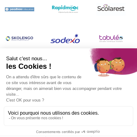
Contact
|
Mentions légales
|
Se connecter
|
Politique de confidentialité
|
Gestion des cookies
|
réalisation
Ekole.fr
Congrès Unetp 2026 − 26 novembre